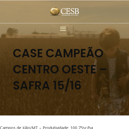
CASE CAMPEÃO
CENTRO OESTE –
SAFRA 15/16
Campos de Júlio/MT – Produtividade: 100,75sc/ha