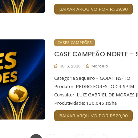
BAIXAR ARQUIVO POR R$29,90
CASES CAMPEÕES
CASE CAMPEÃO NORTE – 
Jul 6, 2026
Marcelo
Categoria Sequeiro – GOIATINS-TO
Produtor: PEDRO FORESTO CRISPIM
Consultor: LUIZ GABRIEL DE MORAES J
Produtividade: 136,645 sc/ha
BAIXAR ARQUIVO POR R$29,90