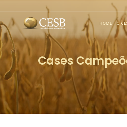
HOME
O CE
Cases Campeõ