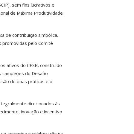
IP), sem fins lucrativos e
ional de Máxima Produtividade
a de contribuição simbólica.
es promovidas pelo Comitê
os ativos do CESB, construído
dos campeões do Desafio
fusão de boas práticas e o
tegralmente direcionados às
ecimento, inovação e incentivo
ia, pesquisa e colaboração na