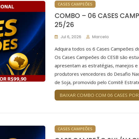
CASES CAMPEÕES
COMBO – 06 CASES CAMP
25/26
Jul 6, 2026
Marcelo
Adquira todos os 6 Cases Campeões do
Os Cases Campeões do CESB são estud
apresentam as estratégias, manejos e t
produtores vencedores do Desafio Nac
de Soja, promovido pelo Comitê Estraté
BAIXAR COMBO COM 06 CASES POR
CASES CAMPEÕES