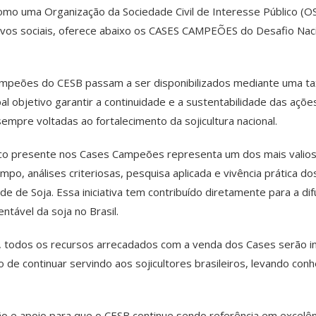
mo uma Organização da Sociedade Civil de Interesse Público (OSC
tivos sociais, oferece abaixo os CASES CAMPEÕES do Desafio Nac
ampeões do CESB passam a ser disponibilizados mediante uma tax
l objetivo garantir a continuidade e a sustentabilidade das açõ
sempre voltadas ao fortalecimento da sojicultura nacional.
ico presente nos Cases Campeões representa um dos mais valios
po, análises criteriosas, pesquisa aplicada e vivência prática 
e de Soja. Essa iniciativa tem contribuído diretamente para a di
tável da soja no Brasil.
todos os recursos arrecadados com a venda dos Cases serão in
de continuar servindo aos sojicultores brasileiros, levando conh
e apoio para que o CESB continue sendo referência em excelênc