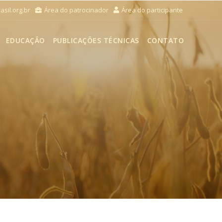
sil.org.br
Área do patrocinador
Área do participante
EDUCAÇÃO
PUBLICAÇÕES TÉCNICAS
CONTATO