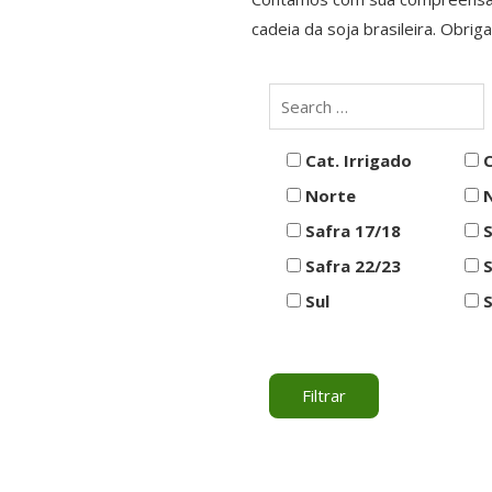
cadeia da soja brasileira. Obrig
Cat. Irrigado
C
Norte
N
Safra 17/18
S
Safra 22/23
S
Sul
S