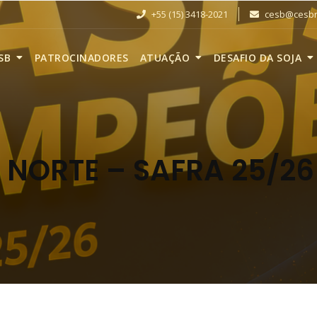
+55 (15) 3418-2021
cesb@cesbra
SB
PATROCINADORES
ATUAÇÃO
DESAFIO DA SOJA
NORTE – SAFRA 25/26