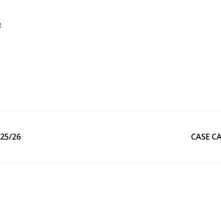
R
25/26
CASE C