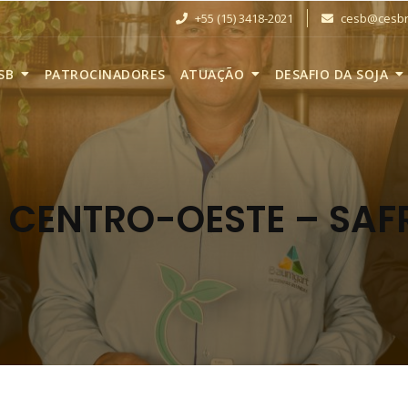
+55 (15) 3418-2021
cesb@cesbra
SB
PATROCINADORES
ATUAÇÃO
DESAFIO DA SOJA
CENTRO-OESTE – SAF