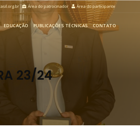
sil.org.br
Área do patrocinador
Área do participante
EDUCAÇÃO
PUBLICAÇÕES TÉCNICAS
CONTATO
RA 23/24