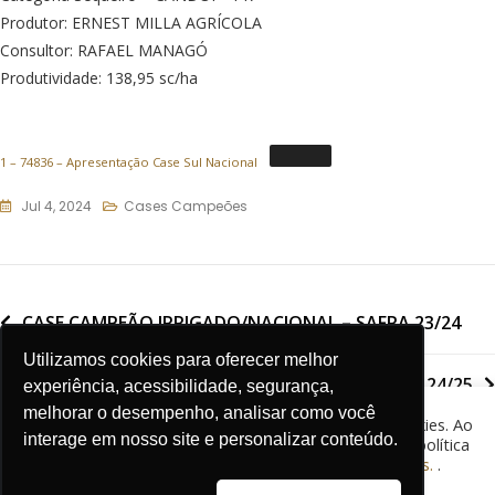
Produtor: ERNEST MILLA AGRÍCOLA
Consultor: RAFAEL MANAGÓ
Produtividade: 138,95 sc/ha
1 – 74836 – Apresentação Case Sul Nacional
Jul 4, 2024
Cases Campeões
CASE CAMPEÃO IRRIGADO/NACIONAL – SAFRA 23/24
Utilizamos cookies para oferecer melhor
CASE CAMPEÃO NORTE – SAFRA 24/25
experiência, acessibilidade, segurança,
melhorar o desempenho, analisar como você
O site CESB - Comitê Estratégico Soja Brasil usa cookies. Ao
interage em nosso site e personalizar conteúdo.
continuar sua navegação, você concorda com nossa política
de cookies.
Saiba mais sobre nossa Política de Cookies.
.