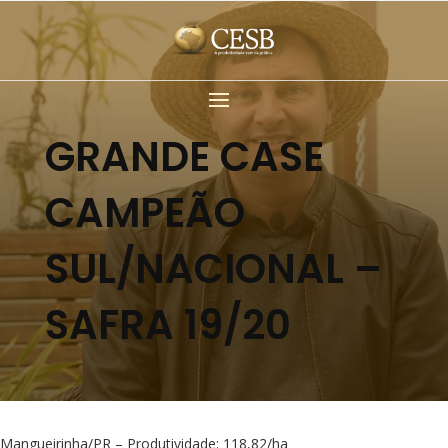
GRANDE CASE
CAMPEÃO
SUL/NACIONAL –
SAFRA 19/20
Mangueirinha/PR – Produtividade: 118,82/ha