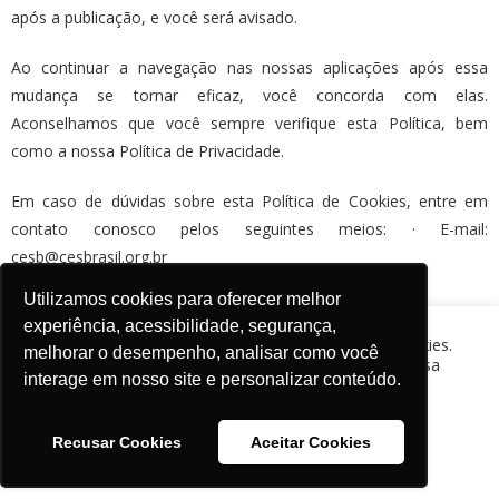
após a publicação, e você será avisado.
Ao continuar a navegação nas nossas aplicações após essa
mudança se tornar eficaz, você concorda com elas.
Aconselhamos que você sempre verifique esta Política, bem
como a nossa Política de Privacidade.
Em caso de dúvidas sobre esta Política de Cookies, entre em
contato conosco pelos seguintes meios: · E-mail:
cesb@cesbrasil.org.br
Utilizamos cookies para oferecer melhor
· Telefone: +55 (015) 3418-2021
experiência, acessibilidade, segurança,
O site CESB - Comitê Estratégico Soja Brasil usa cookies.
melhorar o desempenho, analisar como você
Esta Política de Cookies foi atualizada pela última vez: 22/10/2021
Ao continuar sua navegação, você concorda com nossa
interage em nosso site e personalizar conteúdo.
política de cookies.
Saiba mais sobre nossa Política de
Cookies.
.
Recusar Cookies
Aceitar Cookies
Aceitar