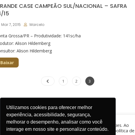
RANDE CASE CAMPEÃO SUL/NACIONAL – SAFRA
4/15
Mar 7, 2015
Marcelo
nta Grossa/PR – Produtividade: 141sc/ha
odutor: Alison Hildemberg
nsultor: Alison Hildemberg
Baixar
1
2
3
Utilizamos cookies para oferecer melhor
experiência, acessibilidade, segurança,
melhorar o desempenho, analisar como você
O site CESB - Comitê Estratégico Soja Brasil usa cookies. Ao
interage em nosso site e personalizar conteúdo.
continuar sua navegação, você concorda com nossa política de