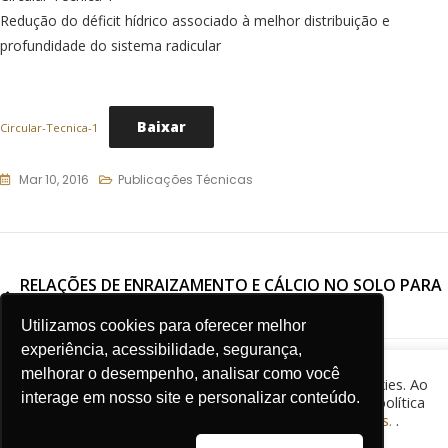
Redução do déficit hídrico associado à melhor distribuição e
profundidade do sistema radicular
Baixar
Circular-Tecnica-1
Mar 10, 2016
Publicações Técnicas
RELAÇÕES DE ENRAIZAMENTO E CÁLCIO NO SOLO PARA
ALTA PRODUTIVIDADE
Utilizamos cookies para oferecer melhor
experiência, acessibilidade, segurança,
INCREMENTO DE PRODUTIVIDADE DA SOJA – CT2
melhorar o desempenho, analisar como você
O site CESB - Comitê Estratégico Soja Brasil usa cookies. Ao
interage em nosso site e personalizar conteúdo.
continuar sua navegação, você concorda com nossa política
de cookies.
Saiba mais sobre nossa Política de Cookies.
.